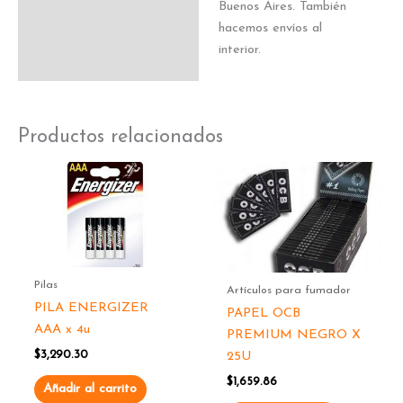
Buenos Aires. También
hacemos envíos al
interior.
Productos relacionados
Pilas
Artículos para fumador
PILA ENERGIZER
PAPEL OCB
AAA x 4u
PREMIUM NEGRO X
$
3,290.30
25U
$
1,659.86
Añadir al carrito