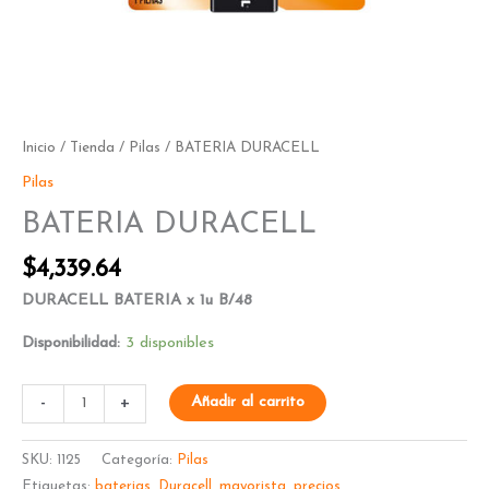
Inicio
/
Tienda
/
Pilas
/ BATERIA DURACELL
Pilas
BATERIA DURACELL
$
4,339.64
DURACELL BATERIA x 1u B/48
Disponibilidad:
3 disponibles
-
+
Añadir al carrito
SKU:
1125
Categoría:
Pilas
Etiquetas:
baterias
,
Duracell
,
mayorista
,
precios