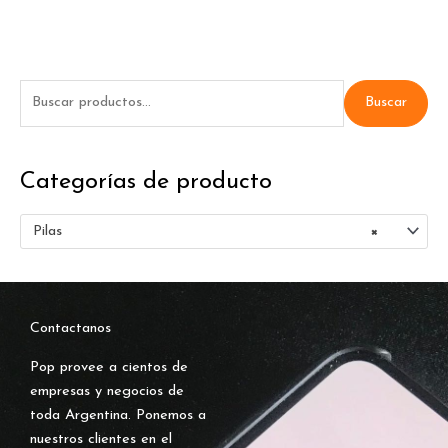
B
Buscar
u
s
Categorías de producto
c
a
Pilas
×
r
p
o
r
Contactanos
:
Pop provee a cientos de
empresas y negocios de
toda Argentina. Ponemos a
nuestros clientes en el