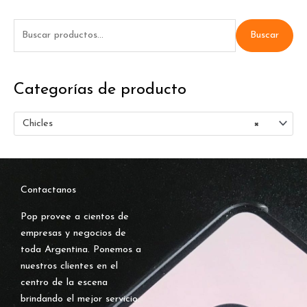
B
Buscar
u
s
Categorías de producto
c
a
Chicles
×
r
p
o
r
Contactanos
:
Pop provee a cientos de
empresas y negocios de
toda Argentina. Ponemos a
nuestros clientes en el
centro de la escena
brindando el mejor servicio.