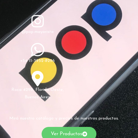
@pop.mayorista
+54 11-3952-8296
Roca 4298, Florida Oeste,
Buenos Aires.
Mirá nuestro catálogo y precios de nuestros productos.
Ver Productos