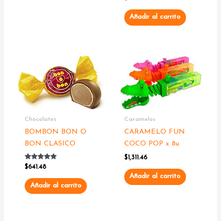
con
5.00
de 5
Añadir al carrito
Chocolates
Caramelos
BOMBON BON O
CARAMELO FUN
BON CLASICO
COCO POP x 8u
$
1,311.46
Valorado
$
641.48
con
Añadir al carrito
5.00
de 5
Añadir al carrito