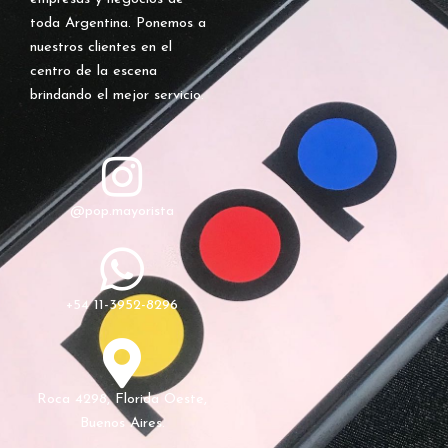
toda Argentina. Ponemos a
nuestros clientes en el
centro de la escena
brindando el mejor servicio.
@pop.mayorista
+54 11-3952-8296
Roca 4298, Florida Oeste,
Buenos Aires.