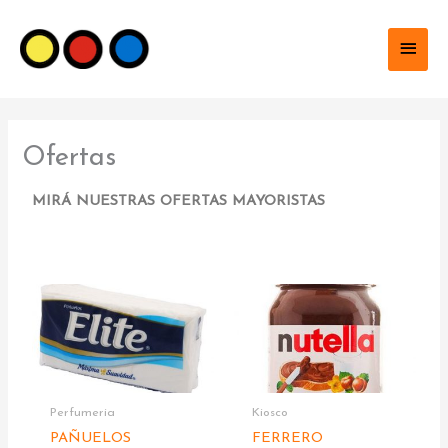
Ir
Men
al
contenido
princ
Ofertas
MIRÁ NUESTRAS OFERTAS MAYORISTAS
Perfumeria
Kiosco
PAÑUELOS
FERRERO