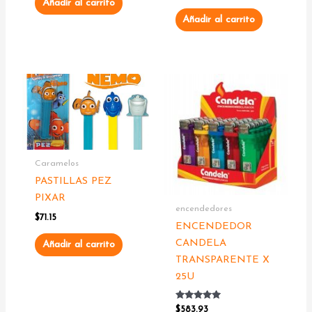
Añadir al carrito
Añadir al carrito
Caramelos
PASTILLAS PEZ
PIXAR
encendedores
$
71.15
ENCENDEDOR
CANDELA
Añadir al carrito
TRANSPARENTE X
25U
Valorado
$
583.93