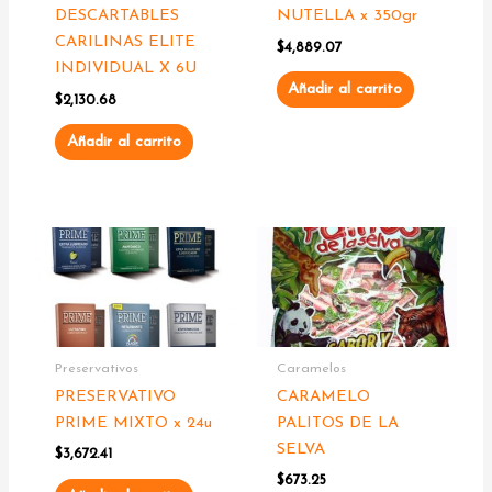
DESCARTABLES
NUTELLA x 350gr
CARILINAS ELITE
$
4,889.07
INDIVIDUAL X 6U
Añadir al carrito
$
2,130.68
Añadir al carrito
Preservativos
Caramelos
PRESERVATIVO
CARAMELO
PRIME MIXTO x 24u
PALITOS DE LA
SELVA
$
3,672.41
$
673.25