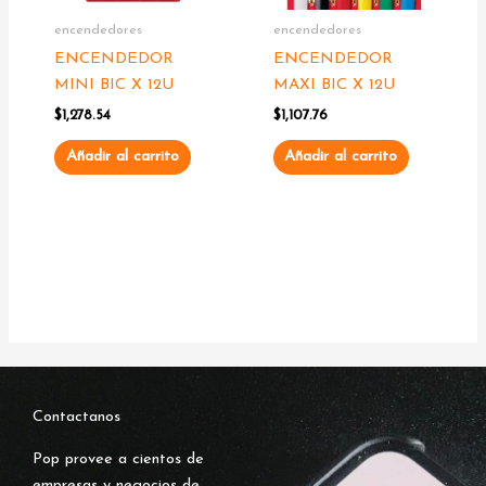
encendedores
encendedores
ENCENDEDOR
ENCENDEDOR
MINI BIC X 12U
MAXI BIC X 12U
$
1,278.54
$
1,107.76
Añadir al carrito
Añadir al carrito
Contactanos
Pop provee a cientos de
empresas y negocios de