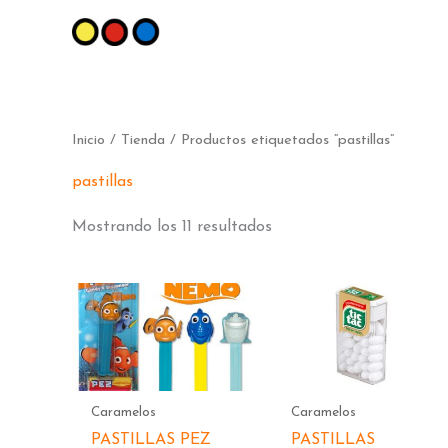
Ir
al
contenido
Ordenado
Inicio
/
Tienda
/ Productos etiquetados “pastillas”
por
popularidad
pastillas
Mostrando los 11 resultados
Caramelos
Caramelos
PASTILLAS PEZ
PASTILLAS