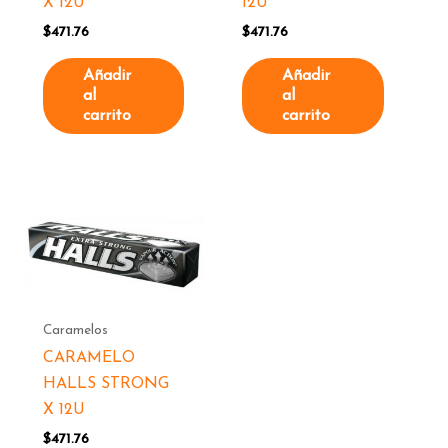
X 12U
12U
$
471.76
$
471.76
Añadir
Añadir
al
al
carrito
carrito
Caramelos
CARAMELO
HALLS STRONG
X 12U
$
471.76