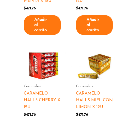
MENTA X 12U
12U
$
471.76
$
471.76
Añadir
Añadir
al
al
carrito
carrito
Caramelos
Caramelos
CARAMELO
CARAMELO
HALLS CHERRY X
HALLS MIEL CON
12U
LIMON X 12U
$
471.76
$
471.76