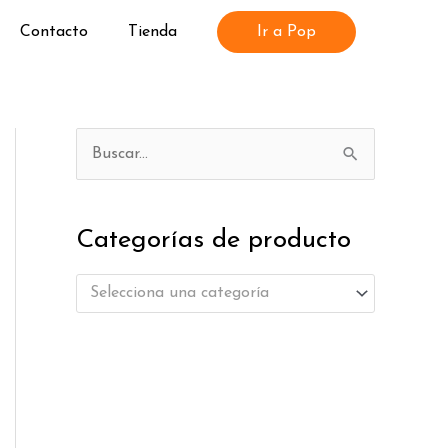
Contacto
Tienda
Ir a Pop
B
u
s
Categorías de producto
c
a
Selecciona una categoría
r
p
o
r