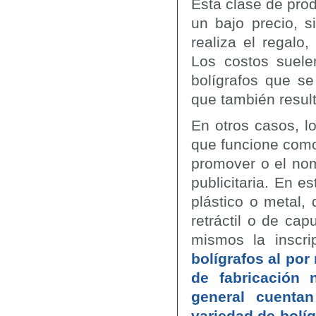
Esta clase de pro
un bajo precio, s
realiza el regalo
Los costos suele
bolígrafos que s
que también resul
En otros casos, l
que funcione como
promover o el no
publicitaria. En e
plástico o metal,
retráctil o de ca
mismos la inscr
bolígrafos al po
de fabricación 
general cuenta
variedad de bolíg