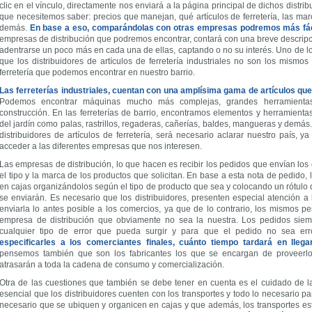
clic en el vínculo, directamente nos enviará a la página principal de dichos distr
que necesitemos saber: precios que manejan, qué artículos de ferretería, las mar
demás.
En base a eso, comparándolas con otras empresas podremos más fácil
empresas de distribución que podremos encontrar, contará con una breve descripc
adentrarse un poco más en cada una de ellas, captando o no su interés. Uno de 
que los distribuidores de artículos de ferretería industriales no son los mismo
ferretería que podemos encontrar en nuestro barrio.
Las ferreterías industriales, cuentan con una amplísima gama de artículos qu
Podemos encontrar máquinas mucho más complejas, grandes herramientas
construcción. En las ferreterías de barrio, encontramos elementos y herramient
del jardín como palas, rastrillos, regaderas, cañerías, baldes, mangueras y de
distribuidores de artículos de ferretería, será necesario aclarar nuestro país, 
acceder a las diferentes empresas que nos interesen.
Las empresas de distribución, lo que hacen es recibir los pedidos que envían los
el tipo y la marca de los productos que solicitan. En base a esta nota de pedido,
en cajas organizándolos según el tipo de producto que sea y colocando un rótulo 
se enviarán. Es necesario que los distribuidores, presenten especial atención a 
enviarla lo antes posible a los comercios, ya que de lo contrario, los mismos pe
empresa de distribución que obviamente no sea la nuestra. Los pedidos siemp
cualquier tipo de error que pueda surgir y para que el pedido no sea er
especificarles a los comerciantes finales, cuánto tiempo tardará en llega
pensemos también que son los fabricantes los que se encargan de proveerlos 
atrasarán a toda la cadena de consumo y comercialización.
Otra de las cuestiones que también se debe tener en cuenta es el cuidado de l
esencial que los distribuidores cuenten con los transportes y todo lo necesario p
necesario que se ubiquen y organicen en cajas y que además, los transportes est