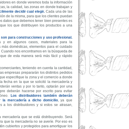
ibuidores en donde veremos toda la información
cas, la calidad, las zonas en donde trabajan y
mente decidir cual elegir.
Cada una de las
ión de la misma, para que los clientes puedan
los datos que debemos tener bien presentes es
s que los que distribuyen los productos a una
e son para construcciones y uso profesional.
 y en algunos casos, materiales para la
as más domésticas, elementos para el cuidado
más. Cuando nos encontramos en la búsqueda de
ya que de esta manera será más fácil y rápido
 comerciantes, teniendo en cuenta la cantidad,
 las empresas prepararán los distintos pedidos
que especifique la zona y el comercio a donde
la fecha en la que se solicitó la mercadería y
rderán ventas y por lo tanto, optarán por una
re deberán hacerse por escrito para evitar
róneo.
Los distribuidores también deberán
r la mercadería a dicho domicilio
, ya que
a los distribuidores y si estos se atrasan,
a mercadería que se está distribuyendo. Será
ara que la mercadería no se averíe. Por eso es
én cubiertos y protegidos para amortiguar los