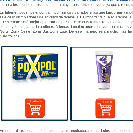
ferretería que se encargan de mediar entre varios fabricantes de distintas
manera los distribuidores poseen una mayor posibilidad de venta ya que ofrecen 
En Internet, podemos encontrar muchísimos y variados sitios que funcionan a mo
este caso distribuidores de artículos de ferretería. Es importante que aclaremos
que siempre será mejor optar por empresas cercanas a nuestro comercio, que 
tiempo y forma, como lo pedimos. Además, también podremos ver que muchas ve
Norte, Zona Oeste, Zona Sur, Zona Este. De esta manera, será mucho más fáci
nuestro local.
En general, estas páginas funcionan como mediadoras entre todos los distribuid