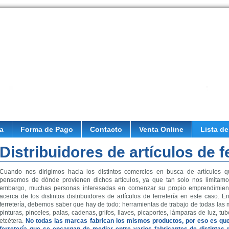
a
Forma de Pago
Contacto
Venta Online
Lista de
Distribuidores de artículos de f
Cuando nos dirigimos hacia los distintos comercios en busca de artículos 
pensemos de dónde provienen dichos artículos, ya que tan solo nos limitamos
embargo, muchas personas interesadas en comenzar su propio emprendimient
acerca de los distintos distribuidores de artículos de ferretería en este caso. 
ferretería, debemos saber que hay de todo: herramientas de trabajo de todas las me
pinturas, pinceles, palas, cadenas, grifos, llaves, picaportes, lámparas de luz, 
etcétera.
No todas las marcas fabrican los mismos productos, por eso es que